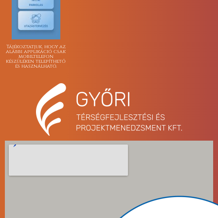
Tájékoztatjuk, hogy az
alábbi applikáció csak
mobiltelefon
készüléken telepíthető
és használható.